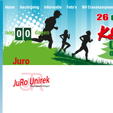
Home
Inschrijving
Informatie
Foto’s
NH Crosskampioe
0
0
nog
dagen
Juro