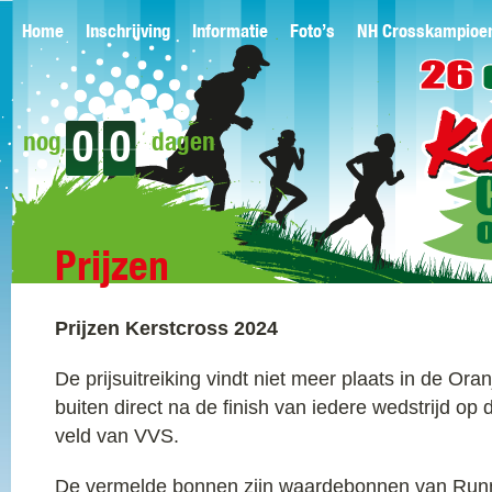
Home
Inschrijving
Informatie
Foto’s
NH Crosskampioe
0
0
nog
dagen
Prijzen
Prijzen Kerstcross 2024
De prijsuitreiking vindt niet meer plaats in de Ora
buiten direct na de finish van iedere wedstrijd op 
veld van VVS.
De vermelde bonnen zijn waardebonnen van Run