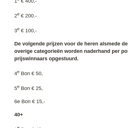
1
€ 400,-
e
2
€ 200.-
e
3
€ 100,-
De volgende prijzen voor de heren alsmede de 
overige categorieën worden naderhand per po
prijswinnaars opgestuurd.
e
4
Bon € 50,
e
5
Bon € 25,
6e Bon € 15,-
40+
e