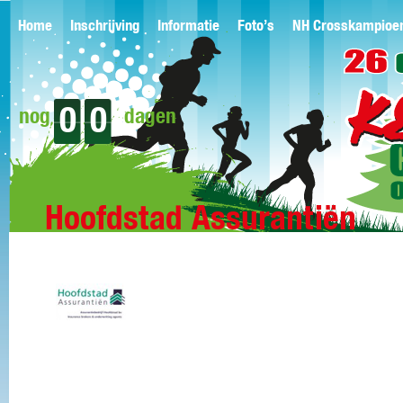
Home
Inschrijving
Informatie
Foto’s
NH Crosskampioe
0
0
nog
dagen
Hoofdstad Assurantiën