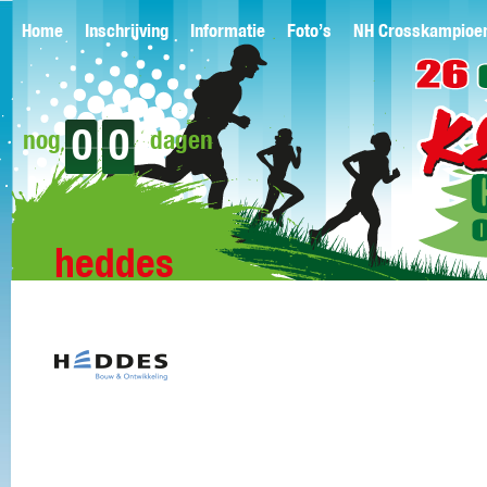
Home
Inschrijving
Informatie
Foto’s
NH Crosskampioe
0
0
nog
dagen
heddes