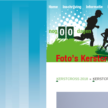
Home
Inschrijving
Informatie
0
0
nog
dagen
Foto’s Kerstc
KERSTCROSS 2018
»
KERSTCR