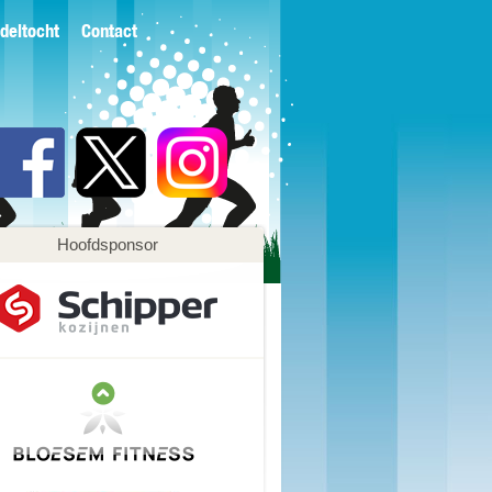
deltocht
Contact
Hoofdsponsor