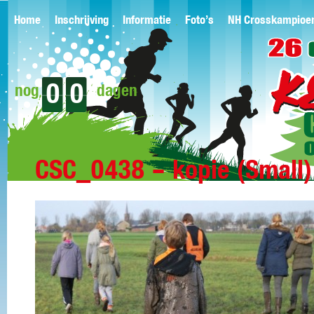
Home
Inschrijving
Informatie
Foto’s
NH Crosskampioe
0
0
nog
dagen
CSC_0438 – kopie (Small)