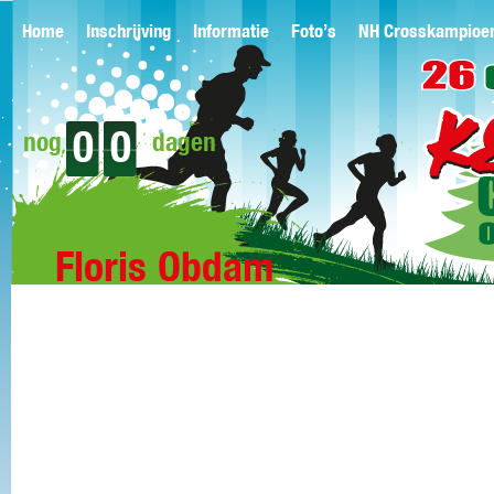
Home
Inschrijving
Informatie
Foto’s
NH Crosskampioe
0
0
nog
dagen
Floris Obdam